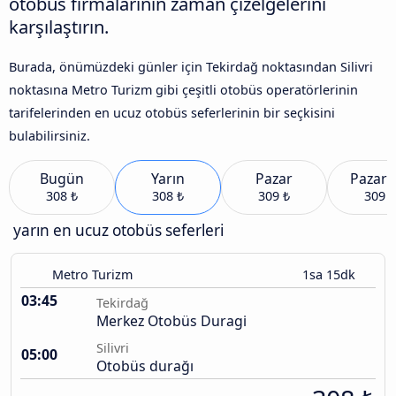
otobüs firmalarının zaman çizelgelerini
karşılaştırın.
Burada, önümüzdeki günler için Tekirdağ noktasından Silivri
noktasına Metro Turizm gibi çeşitli otobüs operatörlerinin
tarifelerinden en ucuz otobüs seferlerinin bir seçkisini
bulabilirsiniz.
Bugün
Yarın
Pazar
Pazart
308 ₺
308 ₺
309 ₺
309 ₺
yarın en ucuz otobüs seferleri
Metro Turizm
1sa 15dk
03:45
Tekirdağ
Merkez Otobüs Duragi
Silivri
05:00
Otobüs durağı