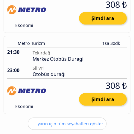
308 ₺
Şimdi ara
Ekonomi
Metro Turizm
1sa 30dk
21:30
Tekirdağ
Merkez Otobüs Duragi
Silivri
23:00
Otobüs durağı
308 ₺
Şimdi ara
Ekonomi
yarın için tüm seyahatleri göster