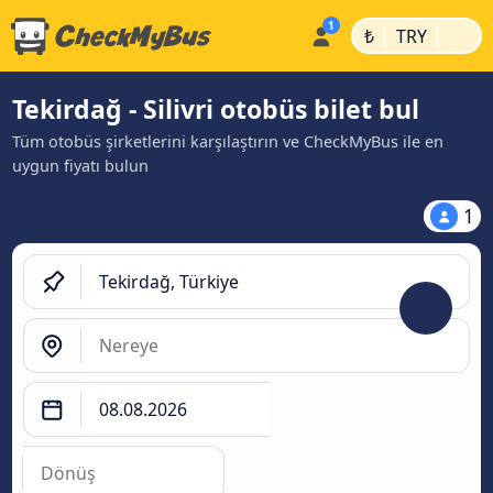
|
|
₺
TRY
Tekirdağ - Silivri otobüs bilet bul
Tüm otobüs şirketlerini karşılaştırın ve CheckMyBus ile en
uygun fiyatı bulun
1