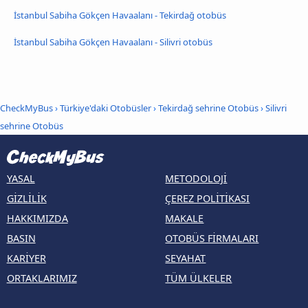
İstanbul Sabiha Gökçen Havaalanı - Tekirdağ otobüs
İstanbul Sabiha Gökçen Havaalanı - Silivri otobüs
CheckMyBus
›
Türkiye'daki Otobüsler
›
Tekirdağ sehrine Otobüs
›
Silivri
sehrine Otobüs
YASAL
METODOLOJI
GIZLILIK
ÇEREZ POLITIKASI
HAKKIMIZDA
MAKALE
BASIN
OTOBÜS FIRMALARI
KARIYER
SEYAHAT
ORTAKLARIMIZ
TÜM ÜLKELER