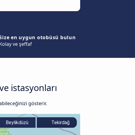
Size en uygun otobüsü bulun
Kolay ve şeffaf
ve istasyonları
ileceğinizi gösterir.
Beylikdüzü
Tekirdağ