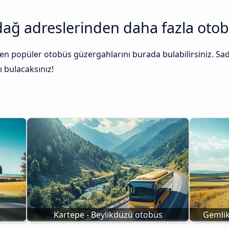
dağ adreslerinden daha fazla oto
en popüler otobüs güzergahlarını burada bulabilirsiniz. Sade
ı bulacaksınız!
Kartepe - Beylikdüzü otobüs
Gemlik