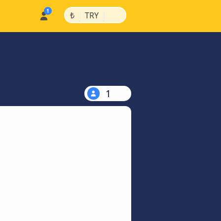
|
|
₺
TRY
1