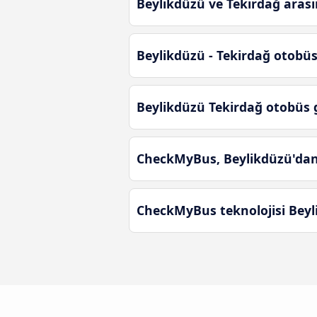
Beylikdüzü ve Tekirdağ arası
Beylikdüzü - Tekirdağ otobü
Beylikdüzü Tekirdağ otobüs
CheckMyBus, Beylikdüzü'dan T
CheckMyBus teknolojisi Beyli