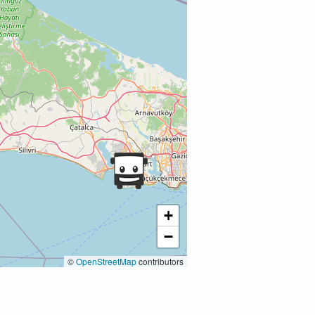
+
−
©
OpenStreetMap
contributors