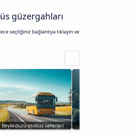
büs güzergahları
ce seçtiğiniz bağlantıya tıklayın ve
 Beylikdüzü otobüs seferleri
Otobüs Silivri Beyl