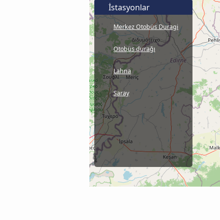
İstasyonlar
Merkez Otobüs Duragi
Otobüs durağı
Lahna
Saray