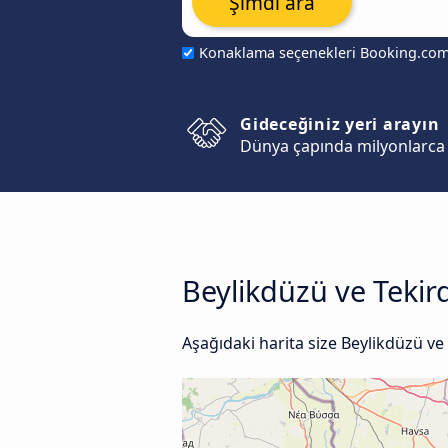
Şimdi ara
Konaklama seçenekleri Booking.co
Gideceğiniz yeri arayın
Dünya çapında milyonlarca 
Beylikdüzü ve Tekird
Aşağıdaki harita size Beylikdüzü ve