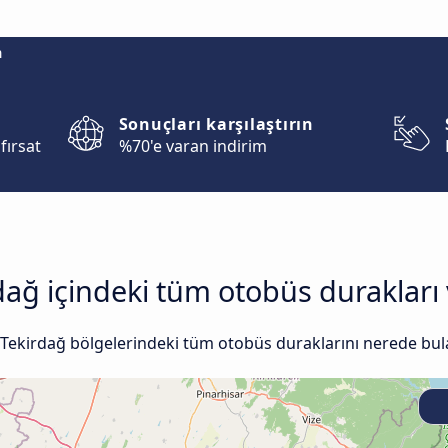
m
Sonuçları karşılaştırın
fırsat
%70'e varan indirim
ağ içindeki tüm otobüs durakları 
 Tekirdağ bölgelerindeki tüm otobüs duraklarını nerede bulab