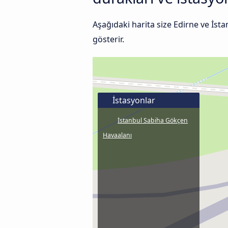
Aşağıdaki harita size Edirne ve İs
gösterir.
İstasyonlar
İstanbul Sabiha Gökçen
Havaalanı