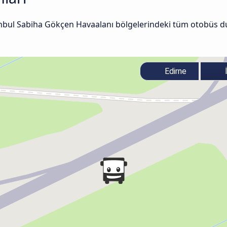
tanbul Sabiha Gökçen Havaalanı bölgelerindeki tüm otobüs du
Edirne
İ