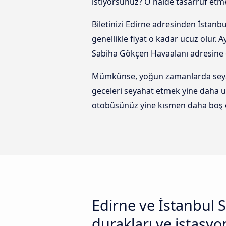
istiyorsunuz? O halde tasarruf etmek
Biletinizi Edirne adresinden İstan
genellikle fiyat o kadar ucuz olur.
Sabiha Gökçen Havaalanı adresine 
Mümkünse, yoğun zamanlarda seyaha
geceleri seyahat etmek yine daha u
otobüsünüz yine kısmen daha boş o
Edirne ve İstanbul 
durakları ve istasyo