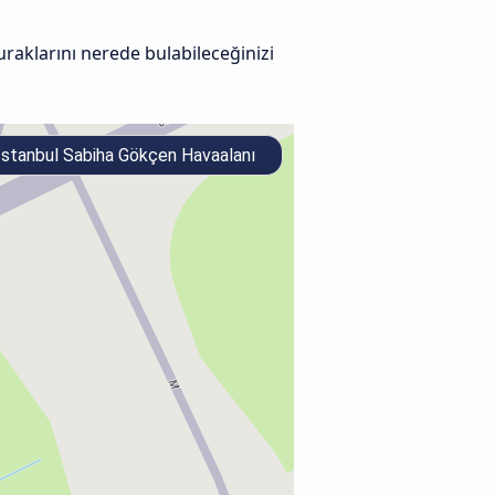
raklarını nerede bulabileceğinizi
stanbul Sabiha Gökçen Havaalanı