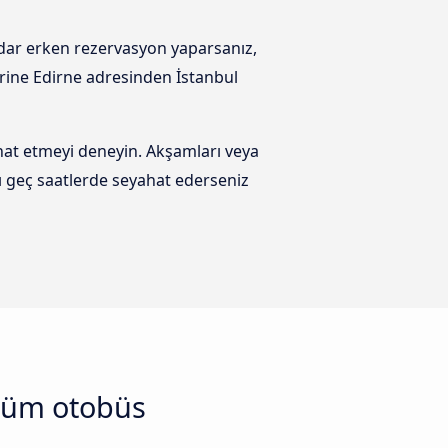
adar erken rezervasyon yaparsanız,
erine Edirne adresinden İstanbul
at etmeyi deneyin. Akşamları veya
ı geç saatlerde seyahat ederseniz
 tüm otobüs