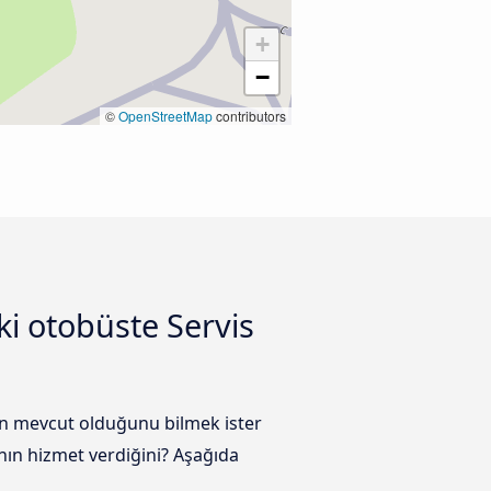
+
−
©
OpenStreetMap
contributors
ki otobüste Servis
ın mevcut olduğunu bilmek ister
nın hizmet verdiğini? Aşağıda