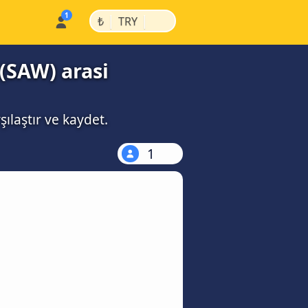
|
|
₺
TRY
(SAW) arasi
ılaştır ve kaydet.
1