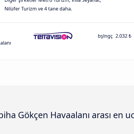
Diğer şirketler Metro Turizm, Villa Seyahat,
Nilüfer Turizm ve 4 tane daha.
bşlngç
2.032 ₺
alanı
abiha Gökçen Havaalanı arası en u