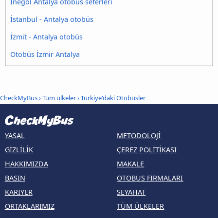
İnegöl Antalya otobüs seferleri
İstanbul - Antalya otobüs
İzmit - Antalya otobüs
Otobüs İzmir Antalya
CheckMyBus
›
Tüm ülkeler
›
Türkiye'daki Otobüsler
YASAL
METODOLOJI
GIZLILIK
ÇEREZ POLITIKASI
HAKKIMIZDA
MAKALE
BASIN
OTOBÜS FIRMALARI
KARIYER
SEYAHAT
ORTAKLARIMIZ
TÜM ÜLKELER