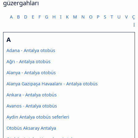
güzergahları
A
B
D
E
F
G
H
I
K
M
N
O
P
S
T
U
V
Ç
İ
A
Adana - Antalya otobüs
Ağrı - Antalya otobüs
Alanya - Antalya otobüs
Alanya Gazipaşa Havaalanı - Antalya otobüs
Ankara - Antalya otobüs
Avanos - Antalya otobüs
Aydin Antalya otobüs seferleri
Otobüs Aksaray Antalya