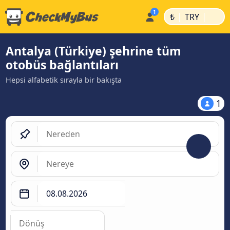
|
|
₺
TRY
Antalya (Türkiye) şehrine tüm
otobüs bağlantıları
Hepsi alfabetik sırayla bir bakışta
1